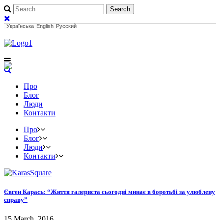
Українська
English
Русский
Про
Блог
Люди
Контакти
Про
Блог
Люди
Контакти
Євген Карась: “Життя галериста сьогодні минає в боротьбі за улюблену
справу”
15 March, 2016