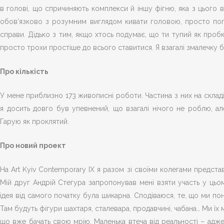
в голові, що спричиняють комплекси й іншу фігню, яка з цього 
обов’язково з розумним виглядом кивати головою, просто поп
справи. Дідько з тим, якщо хтось подумає, що ти тупий як проб
просто трохи простіше до всього ставитися. Я взагалі змалечку 
Про кількість
У мене приблизно 173 живописні роботи. Частина з них на складі,
я досить довго був упевнений, що взагалі нічого не роблю, ал
Гарую як проклятий.
Про новий проект
На Art Kyiv Contemporary ІХ я разом зі своїми колегами предста
Мій друг Андрій Стегура запропонував мені взяти участь у цьом
ідея від самого початку була шикарна. Сподіваюся, те, що ми по
Там будуть фігури шахтаря, сталевара, продавчині, чабана… Ми їх
що вже бачать свою мрію. Маленька втеча від реальності – адже