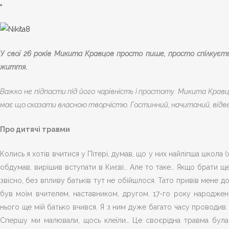
У свої 26 років Микита Кравцов просто пише, просто спілкуєт
життя.
Важко не підпасти під його чарівність і простоту. Микита Кравцо
має що сказати власною творчістю. Гостинний, начитаний, відве
Про дитячі травми
Колись я хотів вчитися у Пітері, думав, що у них найліпша школа (
обдумав, вирішив вступати в Києві… Але то таке… Якщо брати ще 
звісно, без впливу батьків тут не обійшлося. Тато привів мене до
був моїм вчителем, наставником, другом. 17-го року народженн
нього ще мій батько вчився. Я з ним дуже багато часу проводив. В
Спершу ми малювали, щось клеїли… Це своєрідна травма була,