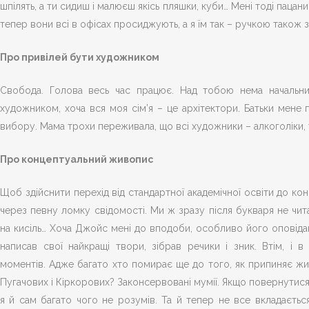
шпілять, а ти сидиш і малюєш якісь пляшки, куби… Мені тоді пацан
тепер вони всі в офісах просиджують, а я їм так – ручкою також з
Про привілей бути художником
Свобода. Голова весь час працює. Над тобою нема начальни
художником, хоча вся моя сім’я – це архітектори. Батьки мене
вибору. Мама трохи переживала, що всі художники – алкоголіки, т
Про концептуальний живопис
Щоб здійснити перехід від стандартної академічної освіти до к
через певну ломку свідомості. Ми ж зразу після букваря не чи
на кисіль… Хоча Джойс мені до вподоби, особливо його оповіда
написав свої найкращі твори, зібрав речики і зник. Втім, і 
моментів. Адже багато хто помирає ще до того, як припиняє жи
Пугачових і Кіркорових? Законсервовані мумії. Якщо повернутис
я й сам багато чого не розумів. Та й тепер не все вкладаєтьс