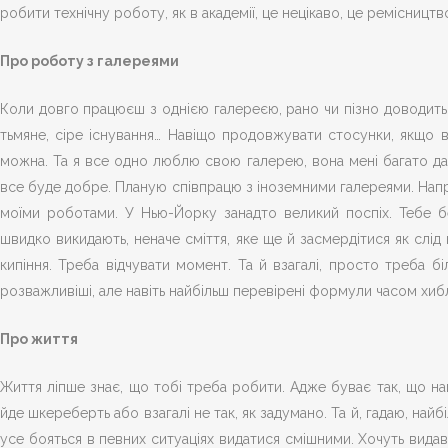
робити технічну роботу, як в академії, це нецікаво, це ремісництв
Про роботу з галереями
Коли довго працюєш з однією галереєю, рано чи пізно доводить
тьмяне, сіре існування… Навіщо продовжувати стосунки, якщо 
можна. Та я все одно люблю свою галерею, вона мені багато дала
все буде добре. Планую співпрацю з іноземними галереями. Напри
моїми роботами. У Нью-Йорку занадто великий поспіх. Тебе бе
швидко викидають, неначе сміття, яке ще й засмердітися як слід
кипіння. Треба відчувати момент. Та й взагалі, просто треба бі
розважливіші, але навіть найбільш перевірені формули часом хибл
Про життя
Життя ліпше знає, що тобі треба робити. Адже буває так, що нап
йде шкереберть або взагалі не так, як задумано. Та й, гадаю, най
усе бояться в певних ситуаціях видатися смішними. Хочуть вида